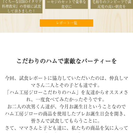
『くちーなHIROイタリア
ーセジのセットで豪華な
毛和牛のコンビーフで満
料理教室』の皆様に試食
食卓に
足度の高い朝食を
して頂きました！
レポート一覧
こだわりのハムで素敵なパーティーを
今回、試食レポートに協力していただいたのは、仲良しマ
マさん二人とその子ども達です。
「ハム工房ジローこだわりのハム」を友達からオススメさ
れ、一度食べてみたかったそうです。
お二人の次男くん達が、今月お誕生日ということなので
ハム工房ジローの商品を使用したプレお誕生日会を開き、
皆さんで試食してもらうことに。
さて、ママさんと子ども達に、私たちの商品を気に入って