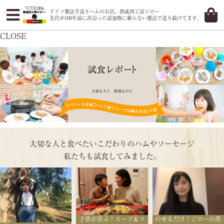
ドイツ製法手造りハムのお店、熟成肉工房ジロー
先代が100年前に出会った添加物に頼らない製法で造り続けてます。
CLOSE
大切な人と食べたいこだわりのハムやソーセージ
私たちも試食してみました。
子供が喜ぶ！スープ＆ソ
のせるだけ！ジローの黒